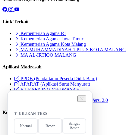
Link Terkait
Kementerian Agama RI
Kementerian Agama Jawa Timur
Kementerian Agama Kota Malang
MA MUHAMMADIYAH 1 PLUS KOTA MALANG
MA AL-IRTIQO MALANG
Aplikasi Madrasah
PPDB (Pendaftaran Peserta Didik Baru)
APARAT (Aplikasi Surat Menyurat)
E-LEARNING MADRASAH
LIBCAT (Library Catalog)
Aksesibilitas
PRESTO (Presensi Terpadu Online) Versi 2.0
Kontak Kami
UKURAN TEKS
Sangat
Normal
Besar
Besar
Jalan Raya Tlogomas 21 Kota Malang