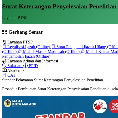
Surat Keterangan Penyelesaian Penelitian 
Layanan PTSP
Gerbang Semar
Layanan PTSP
Legalisasi Ijazah (Online)
Surat Pengganti Ijazah Hilang (Offli
(Offline)
Mutasi Masuk Madrasah (Offline)
Mutasi Keluar Madr
Pengambilan Ijazah (Offline)
Layanan Aduan dan Informasi
Sukasam
PPID
Akademik
CAT
Standar Pelayanan Surat Keterangan Penyelesaian Penelitian
Prosedur Pembuatan Surat Keterangan Penyelesaian Penelitian di sek