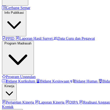
Gerbang Semar
Info Publikasi
PPID
Laporan Hasil Survei
Data Guru dan Pegawai
Program Madrasah
Program Unggulan
Bidang Kurikulum
Bidang Kesiswaan
Bidang Humas
Bida
Kinerja
Perjanjian Kinerja
Laporan Kinerja
DIPA
Realisasi Angga
Kontak