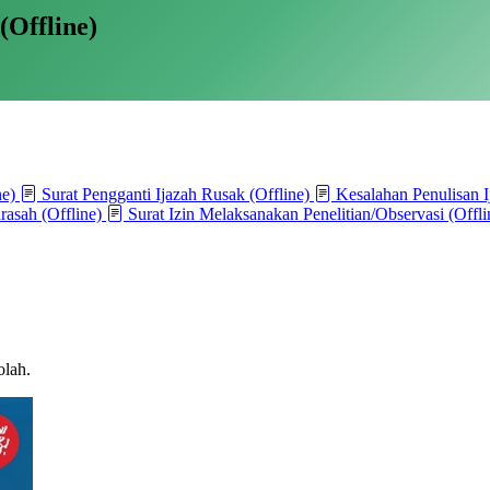
(Offline)
ne)
Surat Pengganti Ijazah Rusak (Offline)
Kesalahan Penulisan I
asah (Offline)
Surat Izin Melaksanakan Penelitian/Observasi (Offli
olah.