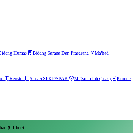
Bidang Humas
Bidang Sarana Dan Prasarana
Ma'had
ran
Renstra
Survei SPKP/SPAK
ZI (Zona Integritas)
Komite
ian (Offline)