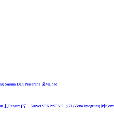
ng Sarana Dan Prasarana
Ma'had
ran
Renstra
Survei SPKP/SPAK
ZI (Zona Integritas)
Komi