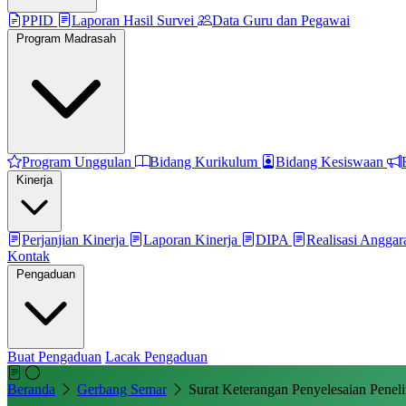
PPID
Laporan Hasil Survei
Data Guru dan Pegawai
Program Madrasah
Program Unggulan
Bidang Kurikulum
Bidang Kesiswaan
Kinerja
Perjanjian Kinerja
Laporan Kinerja
DIPA
Realisasi Angga
Kontak
Pengaduan
Buat Pengaduan
Lacak Pengaduan
Beranda
Gerbang Semar
Surat Keterangan Penyelesaian Penelit