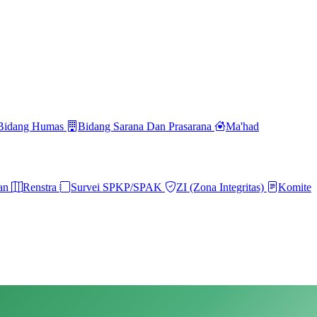
Bidang Humas
Bidang Sarana Dan Prasarana
Ma'had
ran
Renstra
Survei SPKP/SPAK
ZI (Zona Integritas)
Komite