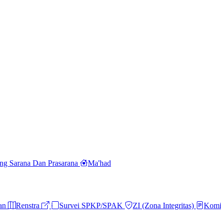
ng Sarana Dan Prasarana
Ma'had
ran
Renstra
Survei SPKP/SPAK
ZI (Zona Integritas)
Komi