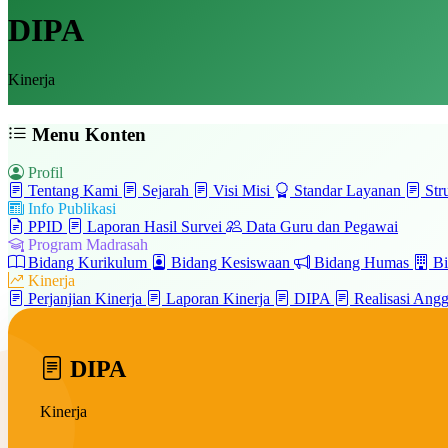
DIPA
Kinerja
Menu Konten
Profil
Tentang Kami
Sejarah
Visi Misi
Standar Layanan
Str
Info Publikasi
PPID
Laporan Hasil Survei
Data Guru dan Pegawai
Program Madrasah
Bidang Kurikulum
Bidang Kesiswaan
Bidang Humas
Bi
Kinerja
Perjanjian Kinerja
Laporan Kinerja
DIPA
Realisasi Ang
DIPA
Kinerja