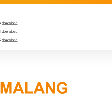
3
download
4
download
5
download