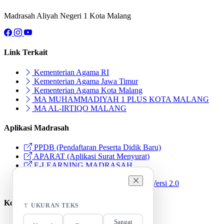
Madrasah Aliyah Negeri 1 Kota Malang
Link Terkait
Kementerian Agama RI
Kementerian Agama Jawa Timur
Kementerian Agama Kota Malang
MA MUHAMMADIYAH 1 PLUS KOTA MALANG
MA AL-IRTIQO MALANG
Aplikasi Madrasah
PPDB (Pendaftaran Peserta Didik Baru)
APARAT (Aplikasi Surat Menyurat)
E-LEARNING MADRASAH
LIBCAT (Library Catalog)
Aksesibilitas
PRESTO (Presensi Terpadu Online) Versi 2.0
Kontak Kami
UKURAN TEKS
Sangat