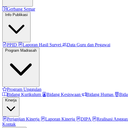
Gerbang Semar
Info Publikasi
PPID
Laporan Hasil Survei
Data Guru dan Pegawai
Program Madrasah
Program Unggulan
Bidang Kurikulum
Bidang Kesiswaan
Bidang Humas
Bida
Kinerja
Perjanjian Kinerja
Laporan Kinerja
DIPA
Realisasi Angga
Kontak