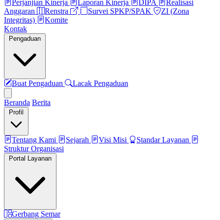
Perjanjian Kinerja
Laporan Kinerja
DIPA
Realisasi
Anggaran
Renstra
Survei SPKP/SPAK
ZI (Zona
Integritas)
Komite
Kontak
Pengaduan
Buat Pengaduan
Lacak Pengaduan
Beranda
Berita
Profil
Tentang Kami
Sejarah
Visi Misi
Standar Layanan
Struktur Organisasi
Portal Layanan
Gerbang Semar