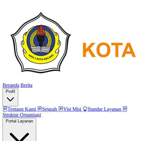
Beranda
Berita
Profil
Tentang Kami
Sejarah
Visi Misi
Standar Layanan
Struktur Organisasi
Portal Layanan