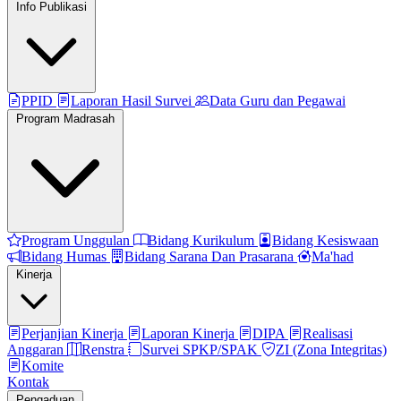
Info Publikasi
PPID
Laporan Hasil Survei
Data Guru dan Pegawai
Program Madrasah
Program Unggulan
Bidang Kurikulum
Bidang Kesiswaan
Bidang Humas
Bidang Sarana Dan Prasarana
Ma'had
Kinerja
Perjanjian Kinerja
Laporan Kinerja
DIPA
Realisasi
Anggaran
Renstra
Survei SPKP/SPAK
ZI (Zona Integritas)
Komite
Kontak
Pengaduan