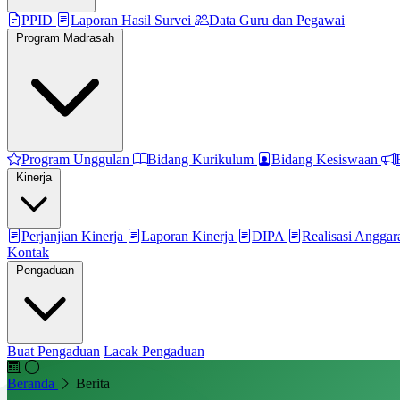
PPID
Laporan Hasil Survei
Data Guru dan Pegawai
Program Madrasah
Program Unggulan
Bidang Kurikulum
Bidang Kesiswaan
Kinerja
Perjanjian Kinerja
Laporan Kinerja
DIPA
Realisasi Angga
Kontak
Pengaduan
Buat Pengaduan
Lacak Pengaduan
Beranda
Berita