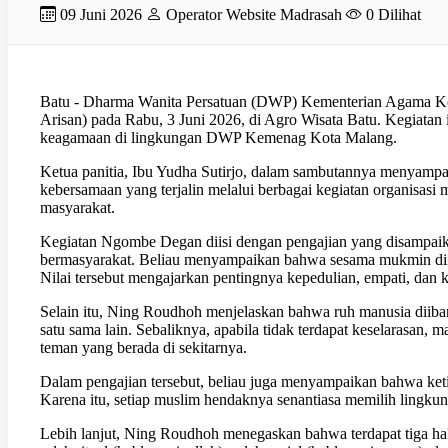
09 Juni 2026
Operator Website Madrasah
0 Dilihat
Batu - Dharma Wanita Persatuan (DWP) Kementerian Agama Ko
Arisan) pada Rabu, 3 Juni 2026, di Agro Wisata Batu. Kegiatan
keagamaan di lingkungan DWP Kemenag Kota Malang.
Ketua panitia, Ibu Yudha Sutirjo, dalam sambutannya menyampai
kebersamaan yang terjalin melalui berbagai kegiatan organis
masyarakat.
Kegiatan Ngombe Degan diisi dengan pengajian yang disampaik
bermasyarakat. Beliau menyampaikan bahwa sesama mukmin diibar
Nilai tersebut mengajarkan pentingnya kepedulian, empati, dan 
Selain itu, Ning Roudhoh menjelaskan bahwa ruh manusia diiba
satu sama lain. Sebaliknya, apabila tidak terdapat keselarasan, 
teman yang berada di sekitarnya.
Dalam pengajian tersebut, beliau juga menyampaikan bahwa ke
Karena itu, setiap muslim hendaknya senantiasa memilih ling
Lebih lanjut, Ning Roudhoh menegaskan bahwa terdapat tiga hal