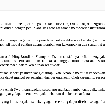
ta Malang menggelar kegiatan Tadabur Alam, Outbound, dan Ngomb
 ini diikuti dengan penuh antusias sebagai sarana mempererat silatu
kan harapan agar seluruh peserta senantiasa diberikan kebahagiaan d
asi menjadi modal penting dalam membangun kekompakan dan semangat 
an oleh Ning Roudhoh Shampton. Dalam tausiahnya, beliau mengajak 
atkan seperti satu tubuh. Ketika satu anggota tubuh merasakan sakit,
kebersamaan dalam kehidupan sehari-hari.
ratkan seperti pasukan yang dikumpulkan. Apabila memiliki kecocoka
maka dapat muncul perselisihan dan pertentangan. Oleh karena itu, seseo
tika Allah Swt. menghendaki seseorang menjadi hamba yang baik, ma
kungan yang dapat membawa pada kebaikan dan kebermanfaatan.
 yang harus berjalan seimbang agar seseorang dapat disebut sebagai 