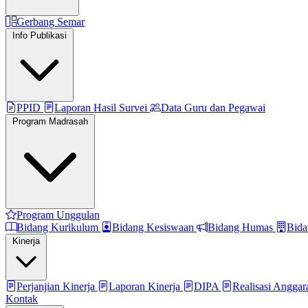
Gerbang Semar
Info Publikasi
PPID
Laporan Hasil Survei
Data Guru dan Pegawai
Program Madrasah
Program Unggulan
Bidang Kurikulum
Bidang Kesiswaan
Bidang Humas
Bida
Kinerja
Perjanjian Kinerja
Laporan Kinerja
DIPA
Realisasi Angga
Kontak