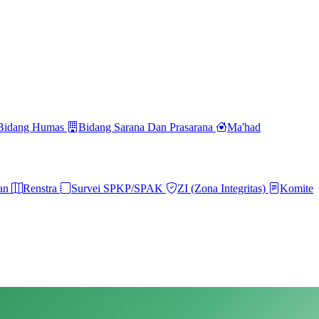
Bidang Humas
Bidang Sarana Dan Prasarana
Ma'had
ran
Renstra
Survei SPKP/SPAK
ZI (Zona Integritas)
Komite