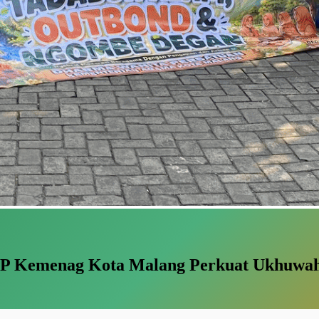
P Kemenag Kota Malang Perkuat Ukhuwah