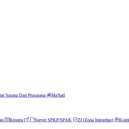
ng Sarana Dan Prasarana
Ma'had
ran
Renstra
Survei SPKP/SPAK
ZI (Zona Integritas)
Komi