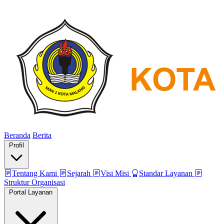
Beranda
Berita
Profil
Tentang Kami
Sejarah
Visi Misi
Standar Layanan
Struktur Organisasi
Portal Layanan