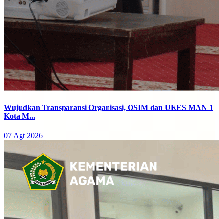
Wujudkan Transparansi Organisasi, OSIM dan UKES MAN 1
Kota M...
07 Agt 2026