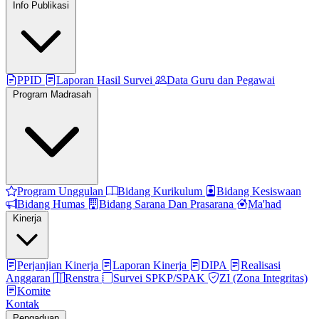
Info Publikasi
PPID
Laporan Hasil Survei
Data Guru dan Pegawai
Program Madrasah
Program Unggulan
Bidang Kurikulum
Bidang Kesiswaan
Bidang Humas
Bidang Sarana Dan Prasarana
Ma'had
Kinerja
Perjanjian Kinerja
Laporan Kinerja
DIPA
Realisasi
Anggaran
Renstra
Survei SPKP/SPAK
ZI (Zona Integritas)
Komite
Kontak
Pengaduan