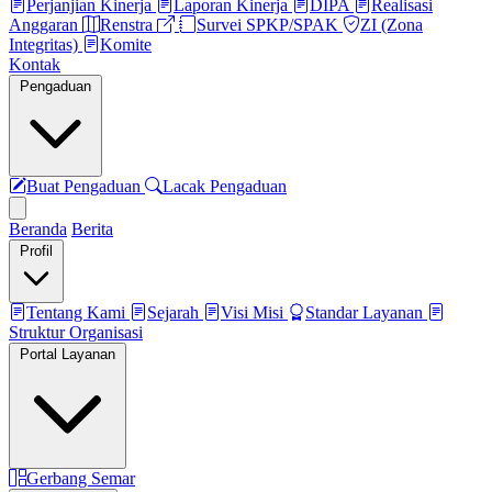
Perjanjian Kinerja
Laporan Kinerja
DIPA
Realisasi
Anggaran
Renstra
Survei SPKP/SPAK
ZI (Zona
Integritas)
Komite
Kontak
Pengaduan
Buat Pengaduan
Lacak Pengaduan
Beranda
Berita
Profil
Tentang Kami
Sejarah
Visi Misi
Standar Layanan
Struktur Organisasi
Portal Layanan
Gerbang Semar