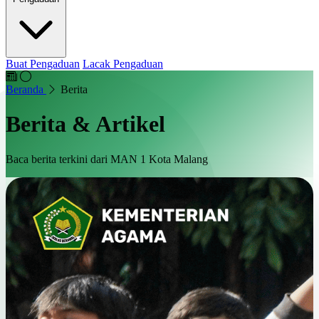
Buat Pengaduan
Lacak Pengaduan
Beranda
Berita
Berita & Artikel
Baca berita terkini dari MAN 1 Kota Malang